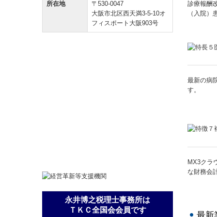
診療報酬
所在地
〒530-0047
（入院）
大阪市北区西天満3-5-10オ
フィスポート大阪903号
最新の病
す。
MX3ク
な財務会
永井博之税理士事務所は
ＴＫＣ全国会会員です
最新