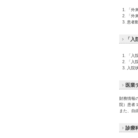
「外
「外
患者
「入
「入
「入
入院
医業
財務情報
院）患者
また、自
診療