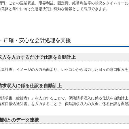
部門）ごとの医業収益、限界利益、固定費、経常利益等の状況をタイムリーに
の選択と集中に向けた意思決定に有効な情報として活用できます。
・正確・安心な会計処理を支援
収入を入力するだけで仕訳を自動計上
入集計表」イメージの入力画面より、レセコンから出力した日々の窓口収入を
請求収入に係る仕訳を自動計上
酬請求書（総括表）」を入力することで、保険請求収入に係る仕訳を自動計上
当座口振込通知書」を入力することで、保険請求収入の入金に係る仕訳を自動
機関とのデータ連携