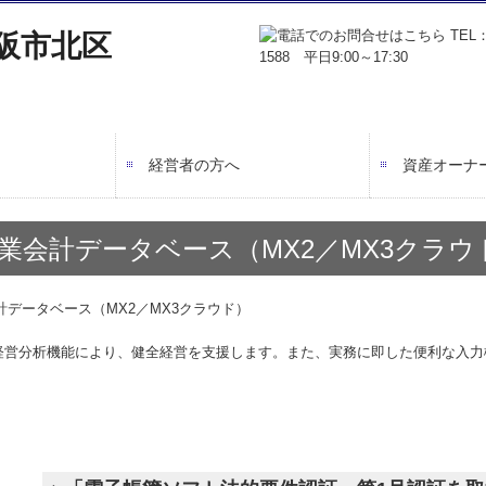
経営者の方へ
資産オーナ
会計で会社を強くする
業務フロー
書面添付制度のご紹介
TKCシステムのご紹介
相続税申告
相続対策
事業承継
所得税対策
業会計データベース（MX2／MX3クラウ
経営分析機能により、健全経営を支援します。また、実務に即した便利な入力