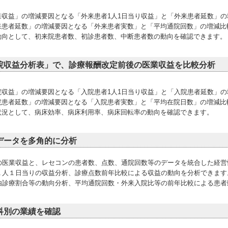
来収益」の増減要因となる「外来患者1人1日当り収益」と「外来患者延数」
来患者延数」の増減要因となる「外来患者実数」と「平均通院回数」の増減比
動向として、初来院患者数、初診患者数、中断患者数の動向を確認できます。
院収益分析表」で、診療報酬改定前後の医業収益を比較分析
院収益」の増減要因となる「入院患者1人1日当り収益」と「入院患者延数」
院患者延数」の増減要因となる「入院患者実数」と「平均在院日数」の増減比
状況として、病床効率、病床利用率、病床回転率の動向を確認できます。
データを多角的に分析
の医業収益と、レセコンの患者数、点数、通院回数等のデータを統合した経営
１人１日当りの収益分析、診療点数前年比較による収益の動向を分析できます
由診療割合等の動向分析、平均通院回数・外来入院比等の前年比較による患者
科別の業績を確認