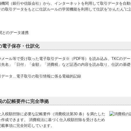
融機関（銀行や信販会社）から、インターネットを利用して取引データを自動
その取引データをもとに仕訳ルールの学習機能を利用して仕訳を“かんたん”に
の電子保存・仕訳化
やメール等で受け取った電子取引データ※（PDF等）を読み込み、TKCのデー
引先名」「日付」「金額」「消費税」など証憑の内容を読み取り、仕訳の基礎
引データ…電子取引の取引情報に係る電磁的記録
税の記帳要件に完全準拠
仕入税額控除に必要な記帳要件（消費税法第30 条）を満たした
を作成できます。 消費税法に基づく仕入税額控除を受けるため
記載事項に完全対応しています。