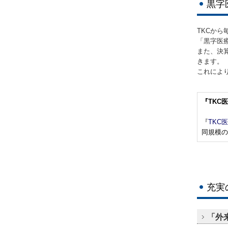
黒字
TKCか
「黒字医
また、決
きます。
これによ
『TKC
『
TKC
同規模の
充実
「外