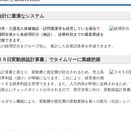
会計に最適なシステム
療所・介護老人保健施設・訪問看護等を経営している場合で
機関全体から各経理区分（施設）、診療科別までの最新業績を
把握できます。
意の経理区分をグループ化し、集計した合算試算表を作成できます。
６５日変動損益計算書」でタイムリーに業績把握
益計算書と異なり、変動費と固定費が区分されるため、売上高
限界利益（儲け）が明確になります。これにより、経営者の感
ットする限界利益を管理できます。また、入力内容が即座に反映されるため、
画面上にチェックポイントが示されるので、黒字決算に向け、変動損益計算書
リルダウン機能により、変動費や固定費の変動要因を個々の取引（仕訳）レベ