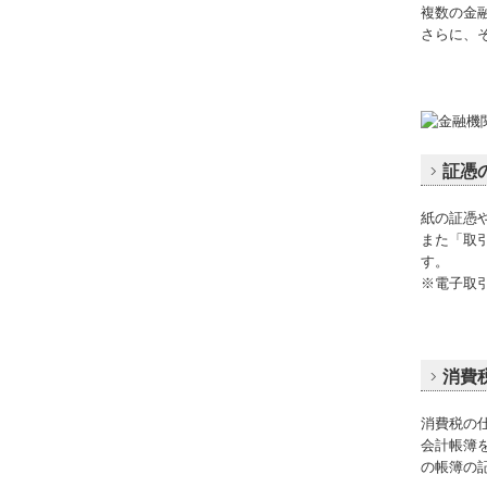
複数の金
さらに、
証憑
紙の証憑
また「取
す。
※電子取
消費
消費税の
会計帳簿
の帳簿の