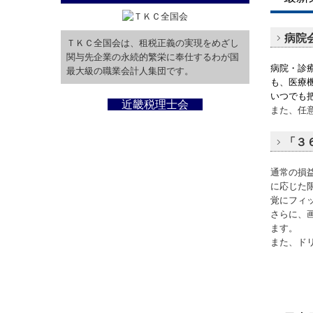
病院
ＴＫＣ全国会は、租税正義の実現をめざし
関与先企業の永続的繁栄に奉仕するわが国
病院・診
最大級の職業会計人集団です。
も、医療
いつでも
近畿税理士会
また、任
「３
通常の損
に応じた
覚にフィ
さらに、
ます。
また、ド