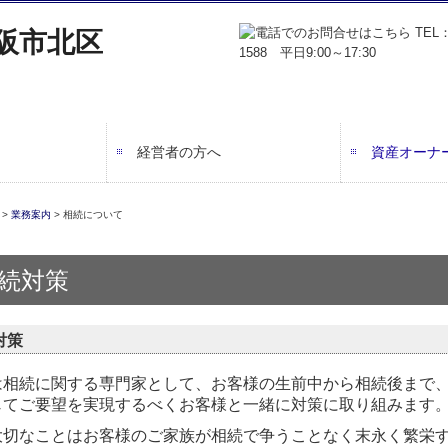
経営者の方へ
資産オーナ
会計で会社を強くする
業務フロー
書面添付制度のご紹介
TKCシステムのご紹介
相続税申告
相続対策
事業承継
所得税対策
>
業務案内
>
相続について
続対策
対策
は相続に関する専門家として、お客様の生前中から相続後まで
じてご要望を実現するべくお客様と一緒に対策に取り組みます
大切なことはお客様のご家族が相続で争うことなく末永く繁栄