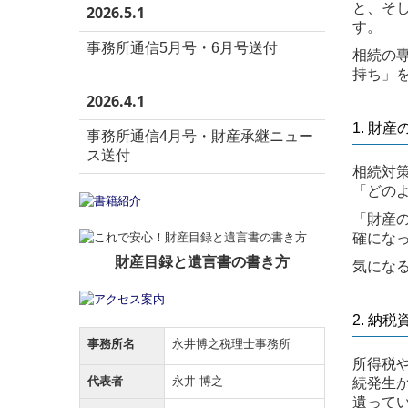
と、そ
2026.5.1
す。
事務所通信5月号・6月号送付
相続の
持ち」
2026.4.1
1. 財
事務所通信4月号・財産承継ニュー
ス送付
相続対
「どの
「財産
確にな
財産目録と遺言書の書き方
気にな
2. 納
事務所名
永井博之税理士事務所
所得税
代表者
永井 博之
続発生
遺って