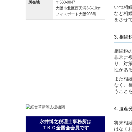
所在地
〒530-0047
いつ相
大阪市北区西天満3-5-10オ
など相
フィスポート大阪903号
をさせ
3. 相
相続税
非常に
り、対
性があ
また相
なく、
うこと
4. 遺
永井博之税理士事務所は
将来相
ＴＫＣ全国会会員です
はなく