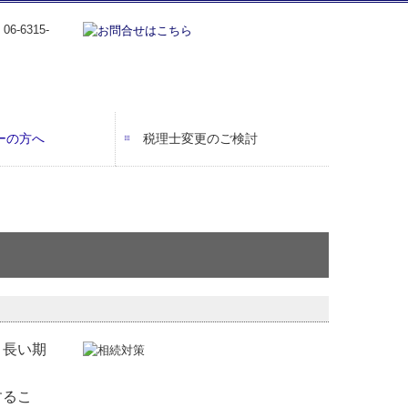
ーの方へ
税理士変更のご検討
、長い期
。
するこ