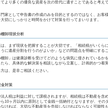
してより多くの優良な資産を次の世代に遺すことであると考え
専門家として申告書の作成のみを目的とするのではなく、お客
を大切にしっかりと時間をかけて対策を行ってまいります。
産の棚卸現状分析
策は、まず現状を把握することが大切です。「相続税がいくら
ように遺産分割を行うのがよいか」などの問題点を明確にする
の棚卸」は健康診断を受けてどのような病気に侵されているか
ったら、具体的な解決策を相談しながら立案し、計画的かつ着
る方は、是非ご相談ください。
税資金対策
や法人税は利益に対して課税されますが、相続税は不動産を含
から10ヶ月以内に原則として金銭一括納付となりますが、その
いなければ、大切な不動産等を売却しなければならなく可能性