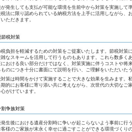
続が発生しても支払が可能な環境を生前中から対策を実施して
続税法に限り認められている納税方法を上手に活用しながら、
ていただきます。
続税節税対策
の税負担を軽減するための対策をご提案いたします。節税対策
複雑なスキームを活用して行うものもあります。これら数多く
策における良い部分だけではなく、対策実施に伴うコストや将
るものにつき十分に書面にて説明を行い、ご理解をいただいた
続対策は時間をかけて実施することで大きな効果を生みます。
長期的にお客様に寄り添い共に考えながら、次世代の大切なご
を心がけています。
産分割争族対策
続発生後における遺産分割時に争いが起こらないよう事前に行
お客様のご家族が末永く幸せに過ごすことができる環境づくり