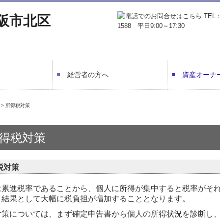
経営者の方へ
資産オーナ
会計で会社を強くする
業務フロー
書面添付制度のご紹介
TKCシステムのご紹介
相続税申告
相続対策
事業承継
所得税対策
> 所得税対策
得税対策
税対策
は累進税率であることから、個人に所得が集中すると税率がそ
、結果として大幅に税負担が増加することとなります。
対策については、まず確定申告書から個人の所得状況を診断し