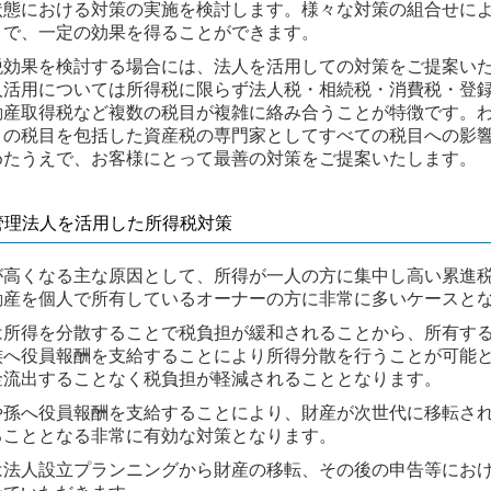
状態における対策の実施を検討します。様々な対策の組合せに
とで、一定の効果を得ることができます。
税効果を検討する場合には、法人を活用しての対策をご提案い
人活用については所得税に限らず法人税・相続税・消費税・登
動産取得税など複数の税目が複雑に絡み合うことが特徴です。
くの税目を包括した資産税の専門家としてすべての税目への影
めたうえで、お客様にとって最善の対策をご提案いたします。
産管理法人を活用した所得税対策
が高くなる主な原因として、所得が一人の方に集中し高い累進
動産を個人で所有しているオーナーの方に非常に多いケースと
は所得を分散することで税負担が緩和されることから、所有す
族へ役員報酬を支給することにより所得分散を行うことが可能
金流出することなく税負担が軽減されることとなります。
や孫へ役員報酬を支給することにより、財産が次世代に移転さ
ることとなる非常に有効な対策となります。
は法人設立プランニングから財産の移転、その後の申告等にお