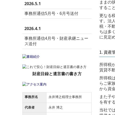
ままの
2026.5.1
するこ
事務所通信5月号・6月号送付
更なる
す。法
税・不
2026.4.1
ちは多
に見定
事務所通信4月号・財産承継ニュー
ス送付
1. 資
所得税
賃貸不
財産目録と遺言書の書き方
所得税
らご家
から資
また子
事務所名
永井博之税理士事務所
を有す
代表者
永井 博之
当社で