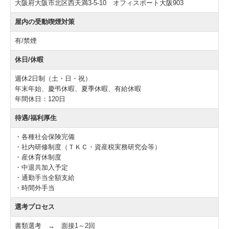
大阪府大阪市北区西天満3-5-10 オフィスポート大阪903
屋内の受動喫煙対策
有/禁煙
休日/休暇
週休2日制（土・日・祝）
年末年始、慶弔休暇、夏季休暇、有給休暇
年間休日：120日
待遇/福利厚生
・各種社会保険完備
・社内研修制度（ＴＫＣ・資産税実務研究会等）
・産休育休制度
・中退共加入予定
・通勤手当全額支給
・時間外手当
選考プロセス
書類選考 → 面接1～2回