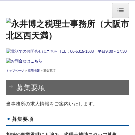
トップページ
事務所案内
経営者の方へ
会計で会社を強くする
トップページ
>
採用情報
> 募集要項
業務フロー
募集要項
書面添付制度のご紹介
当事務所の求人情報をご案内いたします。
TKCシステムのご紹介
募集要項
資産オーナーの方へ
相続税申告
相続や事業承継にも強み。税理士補助スタッフ募集