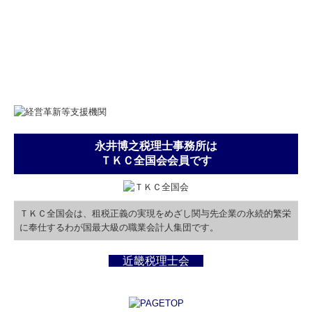
永井博之税理士事務所は
ＴＫＣ全国会会員です
ＴＫＣ全国会は、租税正義の実現をめざし関与先企業の永続的繁栄
に奉仕するわが国最大級の職業会計人集団です。
近畿税理士会