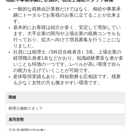
一般的な税務会計業務だけではなく、相続や事業承
相続対策
継にトータルでお客様のお客に立てることが出来ま
す。
事業承継
基本的にお客様は紹介が多く、安定して増加してい
ます。大手企業の関与や上場企業の税務コンサルも
所得税対策
行っており、拡大へ向けて増員募集を行うことにな
りました。
税理士変更のご検討
社員には税理士（5科目合格者含）3名、上場企業の
経理職出身者1名などがおり、知識経験豊富な者が多
経営者お役立ち情報
いことも特徴の一つです。レベルが高い環境で自ら
の能力を上げていくことが可能です。
採用情報
産休取得実績もあり。時短勤務も応相談です。残業
も少なく女性の方も働きやすい環境です。
募集要項
職種
お問合せ
税理士補助スタッフ
雇用形態
正社員/期間の定め無し