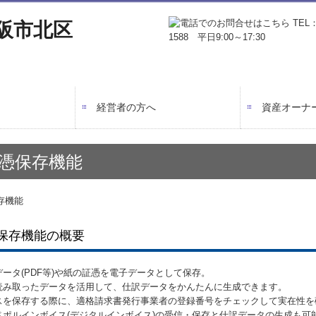
経営者の方へ
資産オーナ
会計で会社を強くする
業務フロー
書面添付制度のご紹介
TKCシステムのご紹介
相続税申告
相続対策
事業承継
所得税対策
憑保存機能
保存機能の概要
ータ(PDF等)や紙の証憑を電子データとして保存。
読み取ったデータを活用して、仕訳データをかんたんに生成できます。
スを保存する際に、適格請求書発行事業者の登録番号をチェックして実在性を
ペポルインボイス(デジタルインボイス)の受信・保存と仕訳データの生成も可