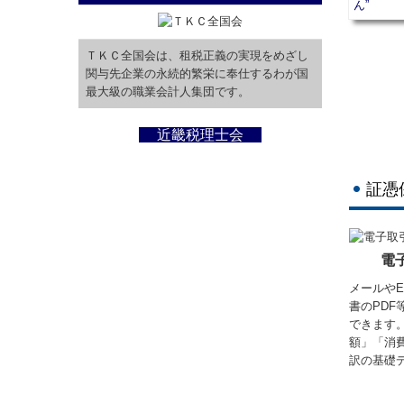
ＴＫＣ全国会は、租税正義の実現をめざし
関与先企業の永続的繁栄に奉仕するわが国
最大級の職業会計人集団です。
近畿税理士会
証憑
電
メールや
書のPD
できます
額」「消
訳の基礎