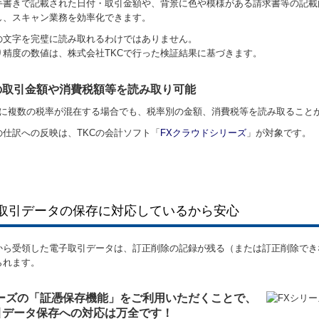
手書きで記載された日付・取引金額や、背景に色や模様がある請求書等の記載
し、スキャン業務を効率化できます。
の⽂字を完璧に読み取れるわけではありません。
り精度の数値は、株式会社TKCで⾏った検証結果に基づきます。
の取引金額や消費税額等を読み取り可能
憑に複数の税率が混在する場合でも、税率別の金額、消費税等を読み取ること
の仕訳への反映は、TKCの会計ソフト「
FXクラウドシリーズ
」が対象です。
取引データの保存に対応しているから安心
から受領した電子取引データは、訂正削除の記録が残る（または訂正削除でき
られます。
リーズの「証憑保存機能」をご利用いただくことで、
引データ保存への対応は万全です！