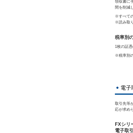
領収書に
間を削減
※すべて
※読み取
税率別
1枚の証
※税率別
電子
取引先等
応が求め
FXシ
電子取