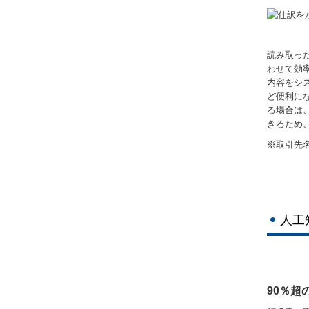
読み取っ
わせて効
内容をシ
ど便利に
る場合は
きるため
※取引先
人工
90％超