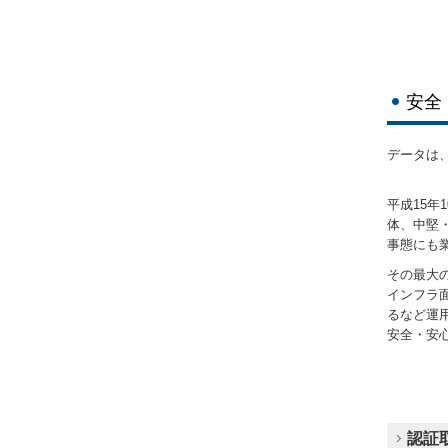
安全
データは、
平成15年
体、中堅
事態にも
その最大
インフラ面
るなど運用
安全・安
認証