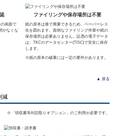
認
ファイリングや保存場所は不要
つの画面で
紙の原本は後で廃棄できるため、ペーパーレス
間がなくな
化を図れます。面倒なファイリング作業や紙の
。
保存場所は必要ありません。証憑の電子データ
は、TKCのデータセンター(TISC)で安全に保存
します。
※紙の原本の破棄には一定の要件があります。
▲ 戻る
削減
※「領収書等AI読取りオプション」のご利用が必要です。