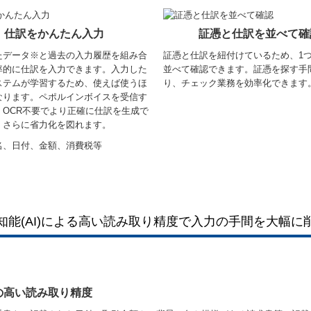
仕訳をかんたん入力
証憑と仕訳を並べて確
たデータ※と過去の入力履歴を組み合
証憑と仕訳を紐付けているため、1
率的に仕訳を入力できます。入力した
並べて確認できます。証憑を探す手
ステムが学習するため、使えば使うほ
り、チェック業務を効率化できます
なります。ペポルインボイスを受信す
、OCR不要でより正確に仕訳を生成で
、さらに省力化を図れます。
名、日付、金額、消費税等
知能(AI)による高い読み取り精度で入力の手間を大幅に
の高い読み取り精度