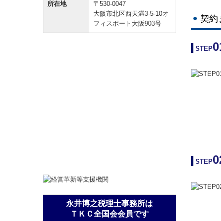
所在地
〒530-0047
大阪市北区西天満3-5-10オ
契約
フィスポート大阪903号
0
STEP
0
STEP
永井博之税理士事務所は
ＴＫＣ全国会会員です