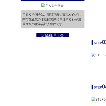
ＴＫＣ全国会は、租税正義の実現をめざし
関与先企業の永続的繁栄に奉仕するわが国
最大級の職業会計人集団です。
近畿税理士会
0
STEP
0
STEP