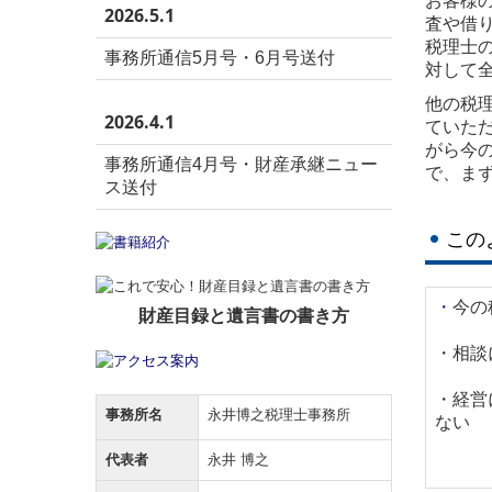
お客様
2026.5.1
査や借
税理士
事務所通信5月号・6月号送付
対して
他の税
2026.4.1
ていた
がら今
事務所通信4月号・財産承継ニュー
で、ま
ス送付
この
・
今の
財産目録と遺言書の書き方
・相談
・経営
事務所名
永井博之税理士事務所
ない
代表者
永井 博之