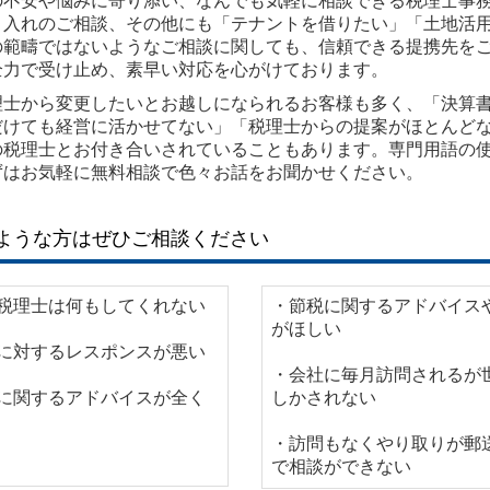
の不安や悩みに寄り添い、なんでも気軽に相談できる税理士事
り入れのご相談、その他にも「テナントを借りたい」「土地活
の範疇ではないようなご相談に関しても、信頼できる提携先を
全力で受け止め、素早い対応を心がけております。
理士から変更したいとお越しになられるお客様も多く、「決算
だけても経営に活かせてない」「税理士からの提案がほとんど
の税理士とお付き合いされていることもあります。専門用語の
ずはお気軽に無料相談で色々お話をお聞かせください。
ような方はぜひご相談ください
税理士は何もしてくれない
・節税に関するアドバイス
がほしい
に対するレスポンスが悪い
・会社に毎月訪問されるが
に関するアドバイスが全く
しかされない
・訪問もなくやり取りが郵
で相談ができない