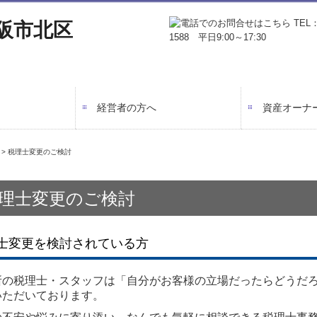
経営者の方へ
資産オーナ
会計で会社を強くする
業務フロー
書面添付制度のご紹介
TKCシステムのご紹介
相続税申告
相続対策
事業承継
所得税対策
>
税理士変更のご検討
理士変更のご検討
士変更を検討されている方
所の税理士・スタッフは「自分がお客様の立場だったらどうだ
いただいております。