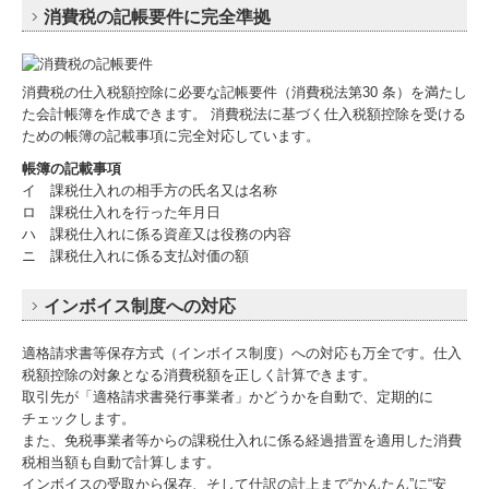
消費税の記帳要件に完全準拠
消費税の仕入税額控除に必要な記帳要件（消費税法第30 条）を満たし
た会計帳簿を作成できます。 消費税法に基づく仕入税額控除を受ける
ための帳簿の記載事項に完全対応しています。
帳簿の記載事項
イ 課税仕入れの相手方の氏名又は名称
ロ 課税仕入れを行った年月日
ハ 課税仕入れに係る資産又は役務の内容
ニ 課税仕入れに係る支払対価の額
インボイス制度への対応
適格請求書等保存方式（インボイス制度）への対応も万全です。仕入
税額控除の対象となる消費税額を正しく計算できます。
取引先が「適格請求書発行事業者」かどうかを自動で、定期的に
チェックします。
また、免税事業者等からの課税仕入れに係る経過措置を適用した消費
税相当額も自動で計算します。
インボイスの受取から保存、そして仕訳の計上まで“かんたん”に“安