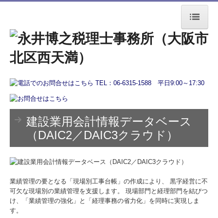
トップページ
事務所案内
経営者の方へ
会計で会社を強くする
建設業用会計情報データベース
業務フロー
（DAIC2／DAIC3クラウド）
書面添付制度のご紹介
TKCシステムのご紹介
業績管理の要となる「現場別工事台帳」の作成により、 黒字経営に不
可欠な現場別の業績管理を支援します。 現場部門と経理部門を結びつ
資産オーナーの方へ
け、「業績管理の強化」と「経理事務の省力化」を同時に実現しま
す。
相続税申告