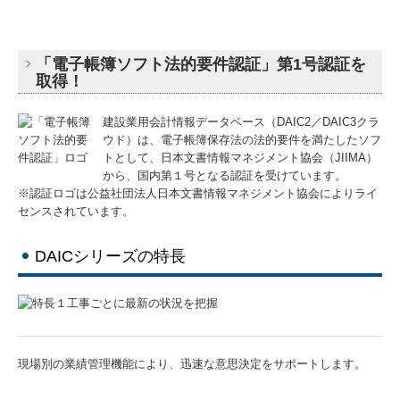
相続対策
「電子帳簿ソフト法的要件認証」第1号認証を
事業承継
取得！
所得税対策
建設業用会計情報データベース（DAIC2／DAIC3クラ
ウド）は、電子帳簿保存法の法的要件を満たしたソフ
税理士変更のご検討
トとして、日本文書情報マネジメント協会（JIIMA）
から、国内第１号となる認証を受けています。
経営者お役立ち情報
※認証ロゴは公益社団法人日本文書情報マネジメント協会によりライ
センスされています。
採用情報
DAICシリーズの特長
募集要項
お問合せ
現場別の業績管理機能により、迅速な意思決定をサポートします。