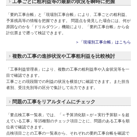
工事ごとに粗利益等の最新の状況を瞬時に把握
「要約工事台帳」と「現場別工事台帳」により、工事ごとの粗利益、
予算残高等の情報を把握できます。 問題点を発見した場合には、何が
原因なのかを「ドリルダウン」機能により、「要約工事台帳」から会
計伝票まで遡って検証できます。
＞「現場別工事台帳」はこちら
複数の工事の進捗状況や工事粗利益を比較検討
「工事利益管理表」により、複数の工事の粗利益率や入金状況等を一
目で確認できます。
工事ごとの現段階での利益の状況を横並びに確認できます。また担当
者別、受注先別等の区分で集計して出力できます。
問題の工事をリアルタイムにチェック
「要点検工事一覧表」では、「＜予算消化額＞が＜実行予算額＞を超
えている工事」等15種類のチェック項目ごとに、問題のある工事を順
位表で確認できます。
点検項目ごとの工事の一覧表から、それぞれの要約工事台帳を確認で