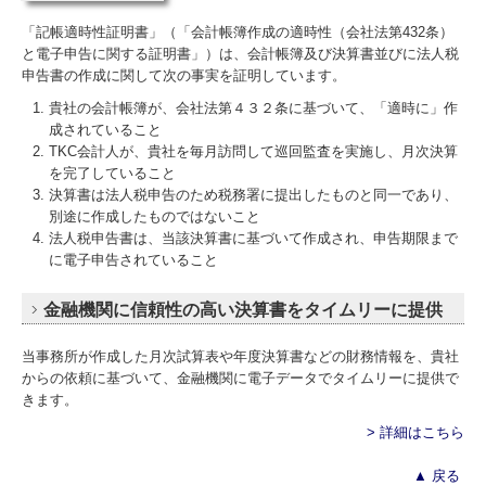
「記帳適時性証明書」（「会計帳簿作成の適時性（会社法第432条）
と電子申告に関する証明書」）は、会計帳簿及び決算書並びに法人税
申告書の作成に関して次の事実を証明しています。
貴社の会計帳簿が、会社法第４３２条に基づいて、「適時に」作
成されていること
TKC会計人が、貴社を毎月訪問して巡回監査を実施し、月次決算
を完了していること
決算書は法人税申告のため税務署に提出したものと同一であり、
別途に作成したものではないこと
法人税申告書は、当該決算書に基づいて作成され、申告期限まで
に電子申告されていること
金融機関に信頼性の高い決算書をタイムリーに提供
当事務所が作成した月次試算表や年度決算書などの財務情報を、貴社
からの依頼に基づいて、金融機関に電子データでタイムリーに提供で
きます。
> 詳細はこちら
▲
戻る