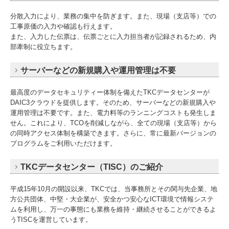
分散入力により、業務の集中を防ぎます。また、現場（支店等）での
工事原価の入力や確認も行えます。
また、入力した伝票は、伝票ごとに入力担当者が記録されるため、内
部牽制に役立ちます。
サーバーなどの新規購入や運用管理は不要
最高度のデータセキュリティー体制を備えたTKCデータセンターが
DAIC3クラウドを提供します。そのため、サーバーなどの新規購入や
運用管理は不要です。また、電力料等のランニングコストも発生しま
せん。これにより、TCOを削減しながら、全ての現場（支店等）から
の同時アクセス体制を構築できます。さらに、常に最新バージョンの
プログラムをご利用いただけます。
TKCデータセンター（TISC）のご紹介
平成15年10月の開設以来、TKCでは、当事務所とその関与先企業、地
方公共団体、中堅・大企業が、安全かつ安心なICT環境で情報システ
ムを利用し、万一の事態にも業務を維持・継続させることができるよ
うTISCを運営しています。