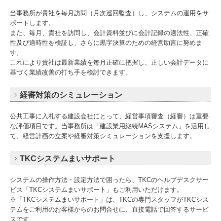
当事務所が貴社を毎月訪問（月次巡回監査）し、システムの運用をサ
ポートします。
また、毎月、貴社を訪問し、会計資料並びに会計記録の適法性、正確
性及び適時性を検証し、さらに黒字決算のための経営助言に努めま
す。
これにより貴社は最新業績を毎月正確に把握し、正しい会計データに
基づく業績改善の打ち手を検討できます。
経審対策のシミュレーション
公共工事に入札する建設会社にとって、経営事項審査（経審）は重要
な評価項目です。当事務所は「建設業用継続MASシステム」を活用し
て、経営計画の立案や経審対策シミュレーションを支援します。
TKCシステムまいサポート
システムの操作方法・設定方法で困ったら、TKCのヘルプデスクサー
ビス「TKCシステムまいサポート」もご利用いただけます。
※「TKCシステムまいサポート」は、TKCの専門スタッフがTKCシス
テムをご利用のお客様からのお問合せに、直接電話で回答するサービ
スです。