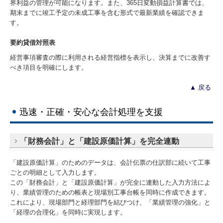
界利益の管理が可能になります。また、365日変動損益計算書では、
期末までに竣工予定の未成工事を含む形式で最新業績を確認できま
す。
要約貸借対照表
経営事項審査の際に利用される経営指標を表示し、決算までに改善す
べき項目を明確にします。
▲
戻る
迅速・正確・安心な会計処理を支援
「財務会計」と「建設原価計算」を完全連動
「建設原価計算」のためのデータは、会計伝票の仕訳部に続いて工事
ごとの明細として入力します。
この「財務会計」と「建設原価計算」が完全に連動した入力方法によ
り、業績管理のための帳表と現場別工事台帳を同時に作成できます。
これにより、現場部門と経理部門を結びつけ、「業績管理の強化」と
「経理の合理化」を同時に実現します。