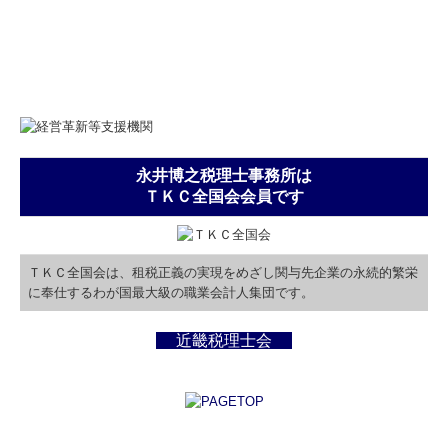
永井博之税理士事務所は
ＴＫＣ全国会会員です
ＴＫＣ全国会は、租税正義の実現をめざし関与先企業の永続的繁栄
に奉仕するわが国最大級の職業会計人集団です。
近畿税理士会