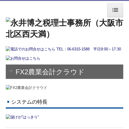
トップページ
事務所案内
経営者の方へ
会計で会社を強くする
FX2農業会計クラウド
業務フロー
書面添付制度のご紹介
TKCシステムのご紹介
システムの特長
資産オーナーの方へ
相続税申告