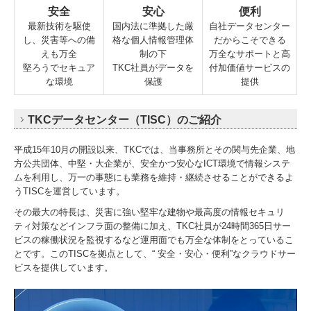
安全
安心
便利
最新技術を駆使
国内法に準拠した厳
自社データセンター
し、災害等への備
格な個人情報管理体
だからこそできる
えも万全
制の下
万全なサポートと高
堅ろうでセキュア
TKC社員がデータを
付加価値サービスの
な環境
保護
提供
TKCデータセンター（TISC）のご紹介
平成15年10月の開設以来、TKCでは、当事務所とその関与先企業、地
方公共団体、中堅・大企業が、安全かつ安心なICT環境で情報システ
ムを利用し、万一の事態にも業務を維持・継続させることができるよ
うTISCを運営しています。
その最大の特長は、災害に強い堅牢な建物や最高度の情報セキュリ
ティ対策などインフラ面の整備に加え、TKC社員が24時間365日サー
ビスの稼働状況を監視するなど運用面でも万全な体制をとっているこ
とです。このTISCを拠点として、“ 安全・安心・便利”なクラウドサー
ビスを提供しています。