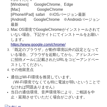
[Windows] GoogleChrome、Edge
[Mac] GoogleChrome
[iPhone/iPad] safari ※iOSバージョン最新
[Android] GoogleChrome ※Androidバージョン
最新
Mac OS環境でGoogleChromeがインストールされて
いない場合、下記サイトにてインストールをお願い
します。
https://www.google.com/chrome/
「既定のブラウザ」が動作環境以外の設定となって
いる場合、ブラウザを起動してから、アドレスバー
に招待メールに記載されたURLをコピーアンドペー
ストしてください。
その他留意点
通信はWi-Fi環境を推奨しています。
（Wi-Fi環境でなくても特に電波が弱いということで
なければ問題ありません）
当日の通信環境、音声環境等により、ご相談を中
止・延期させていただく場合がございます。