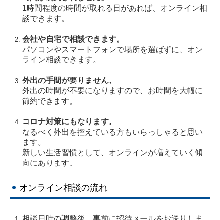
1時間程度の時間が取れる日があれば、オンライン相
相続対策
談できます。
事業承継
会社や自宅で相談できます。
パソコンやスマートフォンで場所を選ばずに、オン
ライン相談できます。
所得税対策
外出の手間が要りません。
税理士変更のご検討
外出の時間が不要になりますので、お時間を大幅に
節約できます。
経営者お役立ち情報
コロナ対策にもなります。
採用情報
なるべく外出を控えている方もいらっしゃると思い
ます。
募集要項
新しい生活習慣として、オンラインが増えていく傾
向にあります。
お問合せ
オンライン相談の流れ
相談日時の調整後、事前に招待メールをお送りしま