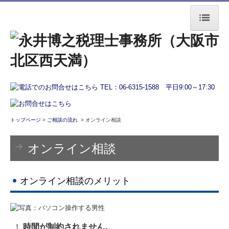
トップページ
事務所案内
経営者の方へ
会計で会社を強くする
トップページ
>
ご相談の流れ
> オンライン相談
業務フロー
オンライン相談
書面添付制度のご紹介
TKCシステムのご紹介
オンライン相談のメリット
資産オーナーの方へ
相続税申告
時間が制約されません。